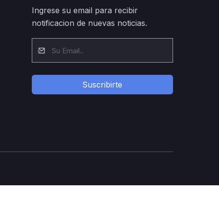
Ingrese su email para recibir
notificacion de nuevas noticias.
Suscribirte
© Copyright 2023 by U.R.C.R